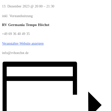
13. Dezember 2023
@
20:00
–
21:30
inkl. Vorstandssitzung
RV Germania Tempo Höchst
+49 69 36 40 49 35
Veranstalter-Website anzeigen
info@rvhoechst.de