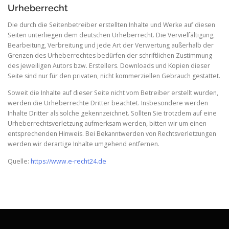
Urheberrecht
Die durch die Seitenbetreiber erstellten Inhalte und Werke auf diesen
Seiten unterliegen dem deutschen Urheberrecht. Die Vervielfältigung,
Bearbeitung, Verbreitung und jede Art der Verwertung außerhalb der
Grenzen des Urheberrechtes bedürfen der schriftlichen Zustimmung
des jeweiligen Autors bzw. Erstellers. Downloads und Kopien dieser
Seite sind nur für den privaten, nicht kommerziellen Gebrauch gestattet.
Soweit die Inhalte auf dieser Seite nicht vom Betreiber erstellt wurden,
werden die Urheberrechte Dritter beachtet. Insbesondere werden
Inhalte Dritter als solche gekennzeichnet. Sollten Sie trotzdem auf eine
Urheberrechtsverletzung aufmerksam werden, bitten wir um einen
entsprechenden Hinweis. Bei Bekanntwerden von Rechtsverletzungen
werden wir derartige Inhalte umgehend entfernen.
Quelle:
https://www.e-recht24.de