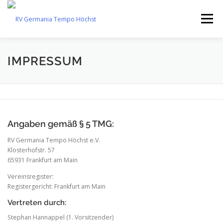
Zum
Inhalt
Menü
springen
ÜBER UNS
TRAINING
UNTERSTÜTZUNG
IMPRESSUM
TERMINE
BLOG
KONTAKT
Angaben gemäß § 5 TMG:
RV Germania Tempo Höchst e.V.
Klosterhofstr. 57
65931 Frankfurt am Main
Vereinsregister:
Registergericht: Frankfurt am Main
Vertreten durch:
Stephan Hannappel (1. Vorsitzender)