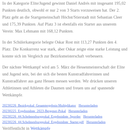
In der Kategorie Elite/Jugend gewinnt Daniel Andrés mit insgesamt 195,02
Punkten deutlich, obwohl er nur 2 von 3 Starts vorzuweisen hat. Der 2.
Platz geht an die Startgemeinschaft Höchst/Stierstadt mit Sebastian Cleer
und 175,39 Punkten. Auf Platz 3 ist ebenfalls ein Starter aus unserem
Verein: Max Lehmann mit 168,12 Punkten.
In der Schülerkategorie belegte Oskar Rost mit 113,27 Punkten den 4.
Platz. Die Konkurrenz war stark, aber Oskar zeigte eine starke Leistung und
konnte sich im Vergleich zur Bezirksmeisterschaft verbessern.
Der nächste Wettkampf wird am 5. März die Hessenmeisterschaft der Elite
und Jugend sein, bei der sich die besten Kunstradfahrerinnen und
Kunstradfahrer aus ganz Hessen messen werden. Wir drücken unseren
Athletinnen und Athleten die Daumen und freuen uns auf spannende
Wettkämpfe.
20230226_Bezirkpokal_Gesamtergebnis-Multiplikator
Herunterladen
20230225_Ergebnisliste_2023-Bergener-Pokal
Herunterladen
20230226_44.Schelmenburgpokal_Ergebnisliste_Sportler
Herunterladen
20230226_44.Schelmenburgpokal_Ergebnisliste_Starter.pdf
Herunterladen
Veröffentlicht in
Wettkämpfe