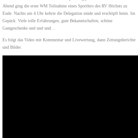
Abend ging die erste WM Teilnahme eines Sportlers des RV Höchsts zu
Ende. Nachts um 4 Uhr kehrte die Delegation müde und erschöpft heim. Im
Gepäck: Viele tolle Erfahrungen, gute Bekanntschaften, schöne
Gastgeschenke und und und…
Es folgt das Video mit Kommentar und Livewertung, dann Zeitungsberichte
und Bilder.