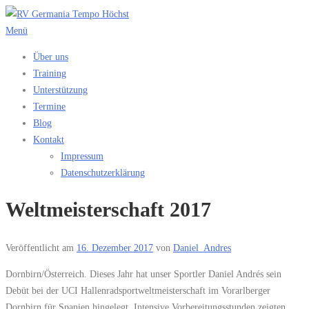
Zum
Inhalt
Menü
springen
Über uns
Training
Unterstützung
Termine
Blog
Kontakt
Impressum
Datenschutzerklärung
Weltmeisterschaft 2017
Veröffentlicht am
16. Dezember 2017
von
Daniel_Andres
Dornbirn/Österreich. Dieses Jahr hat unser Sportler Daniel Andrés sein
Debüt bei der UCI Hallenradsportweltmeisterschaft im Vorarlberger
Dornbirn für Spanien hingelegt. Intensive Vorbereitungsstunden zeigten