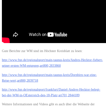
Gute Berichte zur WM sind im Höchster Kreisblatt zu lesen:
http://www.fnp.de/regionalsport/main-taunus-kreis/Andres-Hecktor-fiebert-
seiner-ersten-WM-entgegen;art800,2833860
http://www.fnp.de/regionalsport/main-taunus-kreis/Dornbirn-war-eine-
Reise-wert;art800,2839718
http://www.fnp.de/regionalsport/frankfurt/Daniel-Andres-Hecktor-belegt-
bei-der-WM-in-OEsterreich-den-18-Platz;art701,2844189
Weitere Informationen und Videos gibt es auch über die Webseite der