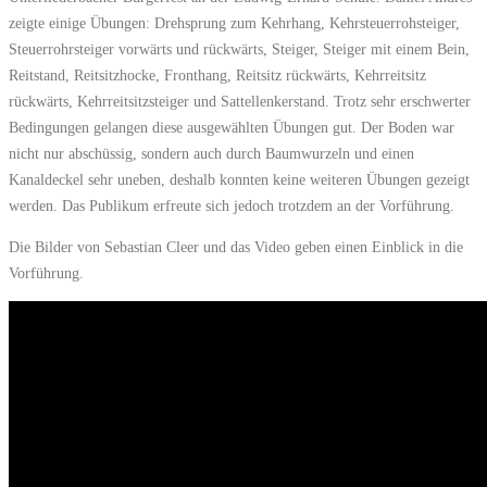
zeigte einige Übungen: Drehsprung zum Kehrhang, Kehrsteuerrohsteiger,
Steuerrohrsteiger vorwärts und rückwärts, Steiger, Steiger mit einem Bein,
Reitstand, Reitsitzhocke, Fronthang, Reitsitz rückwärts, Kehrreitsitz
rückwärts, Kehrreitsitzsteiger und Sattellenkerstand. Trotz sehr erschwerter
Bedingungen gelangen diese ausgewählten Übungen gut. Der Boden war
nicht nur abschüssig, sondern auch durch Baumwurzeln und einen
Kanaldeckel sehr uneben, deshalb konnten keine weiteren Übungen gezeigt
werden. Das Publikum erfreute sich jedoch trotzdem an der Vorführung.
Die Bilder von Sebastian Cleer und das Video geben einen Einblick in die
Vorführung.