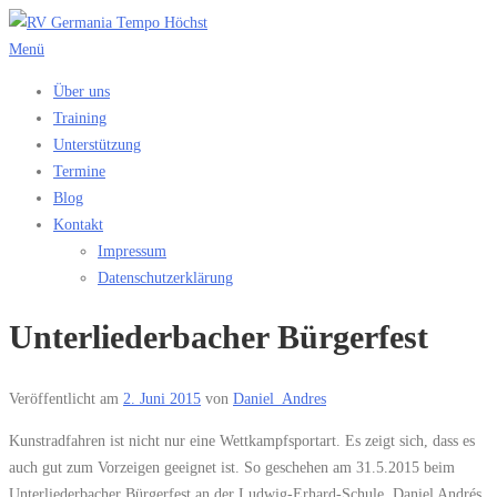
Zum
Inhalt
Menü
springen
Über uns
Training
Unterstützung
Termine
Blog
Kontakt
Impressum
Datenschutzerklärung
Unterliederbacher Bürgerfest
Veröffentlicht am
2. Juni 2015
von
Daniel_Andres
Kunstradfahren ist nicht nur eine Wettkampfsportart. Es zeigt sich, dass es
auch gut zum Vorzeigen geeignet ist. So geschehen am 31.5.2015 beim
Unterliederbacher Bürgerfest an der Ludwig-Erhard-Schule. Daniel Andrés