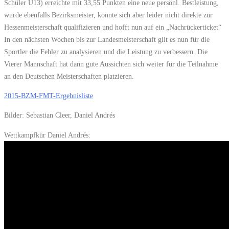
Schüler U13) erreichte mit 33,55 Punkten eine neue persönl. Bestleistung,
wurde ebenfalls Bezirksmeister, konnte sich aber leider nicht direkte zur
Hessenmeisterschaft qualifizieren und hofft nun auf ein „Nachrückerticket“
In den nächsten Wochen bis zur Landesmeisterschaft gilt es nun für die
Sportler die Fehler zu analysieren und die Leistung zu verbessern. Die
Vierer Mannschaft hat dann gute Aussichten sich weiter für die Teilnahme
an den Deutschen Meisterschaften platzieren.
2015-BZM-FMT-Ergebnisliste
Bilder: Sebastian Cleer, Daniel Andrés
Wettkampfkür Daniel Andrés: