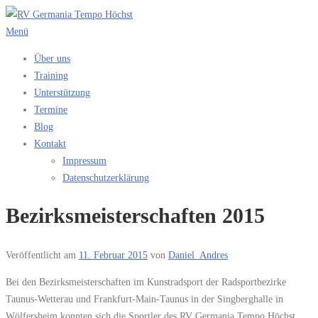
Zum
Inhalt
Menü
springen
Über uns
Training
Unterstützung
Termine
Blog
Kontakt
Impressum
Datenschutzerklärung
Bezirksmeisterschaften 2015
Veröffentlicht am
11. Februar 2015
von
Daniel_Andres
Bei den Bezirksmeisterschaften im Kunstradsport der Radsportbezirke
Taunus-Wetterau und Frankfurt-Main-Taunus in der Singberghalle in
Wölfersheim konnten sich die Sportler des RV Germania Tempo Höchst