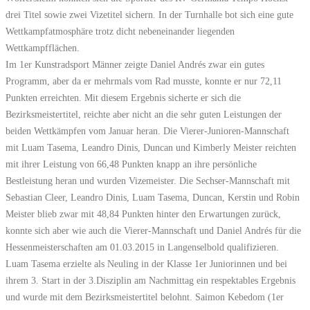
drei Titel sowie zwei Vizetitel sichern. In der Turnhalle bot sich eine gute
Wettkampfatmosphäre trotz dicht nebeneinander liegenden
Wettkampfflächen.
Im 1er Kunstradsport Männer zeigte Daniel Andrés zwar ein gutes
Programm, aber da er mehrmals vom Rad musste, konnte er nur 72,11
Punkten erreichten. Mit diesem Ergebnis sicherte er sich die
Bezirksmeistertitel, reichte aber nicht an die sehr guten Leistungen der
beiden Wettkämpfen vom Januar heran. Die Vierer-Junioren-Mannschaft
mit Luam Tasema, Leandro Dinis, Duncan und Kimberly Meister reichten
mit ihrer Leistung von 66,48 Punkten knapp an ihre persönliche
Bestleistung heran und wurden Vizemeister. Die Sechser-Mannschaft mit
Sebastian Cleer, Leandro Dinis, Luam Tasema, Duncan, Kerstin und Robin
Meister blieb zwar mit 48,84 Punkten hinter den Erwartungen zurück,
konnte sich aber wie auch die Vierer-Mannschaft und Daniel Andrés für die
Hessenmeisterschaften am 01.03.2015 in Langenselbold qualifizieren.
Luam Tasema erzielte als Neuling in der Klasse 1er Juniorinnen und bei
ihrem 3. Start in der 3.Disziplin am Nachmittag ein respektables Ergebnis
und wurde mit dem Bezirksmeistertitel belohnt. Saimon Kebedom (1er