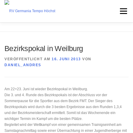
Zum
Inhalt
Menü
springen
ÜBER UNS
TRAINING
UNTERSTÜTZUNG
Bezirkspokal in Weilburg
TERMINE
BLOG
KONTAKT
VERÖFFENTLICHT AM
16. JUNI 2013
VON
DANIEL_ANDRES
Am 22+23. Juni ist wieder Bezirkspokal in Weilburg.
Die 3. und 4. Runde des Bezirkspokals ist der Abschluss vor der
Sommerpause für die Sportler aus dem Bezirk FMT. Der Sieger des
Bezirkspokals wird durch die 3 besten Ergebnisse aus den Runden 1,3,4
und der Bezirksmeisterschaft ermittelt. Somit ist das Wochenende ein
wichtiger Termin im Kampf um die besten Plätze.
Begleitet wird der Wettkampf von einer gemeinsamen Trainigseinheit am
Samstagnachmittag sowie einer Übernachtung in einer Jugendherberge mit