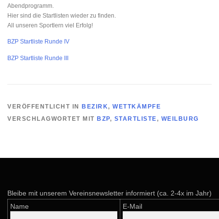
Abendprogramm.
Hier sind die Startlisten wieder zu finden.
All unseren Sportlern viel Erfolg!
BZP Startliste Runde IV
BZP Startliste Runde III
VERÖFFENTLICHT IN
BEZIRK
,
WETTKÄMPFE
VERSCHLAGWORTET MIT
BZP
,
STARTLISTE
,
WEILBURG
Bleibe mit unserem Vereinsnewsletter informiert (ca. 2-4x im Jahr)
Name
E-Mail