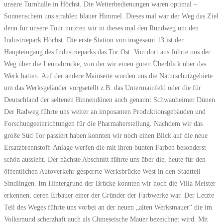
unsere Turnhalle in Höchst. Die Wetterbedienungen waren optimal –
Sonnenschein uns strahlen blauer Himmel. Dieses mal war der Weg das Ziel
denn für unsere Tour nutzten wir in dieses mal den Rundweg um den
Industriepark Höchst. Die erste Station von insgesamt 13 ist der
Haupteingang des Industrieparks das Tor Ost. Von dort aus führte uns der
Weg über die Leunabrücke, von der wir einen guten Überblick über das
Werk hatten. Auf der andere Mainseite wurden uns die Naturschutzgebiete
um das Werksgeländer vorgsetellt z.B. das Untermainfeld oder die für
Deutschland der seltenen Binnendünen auch genannt Schwanheimer Dünen.
Der Radweg führte uns weiter an imposanten Produktionsgebäuden und
Forschungeeinrichtungen für die Pharmaherstellung. Nachdem wir das
große Süd Tor passiert haben konnten wir noch einen Blick auf die neue
Ersatzbrennstoff-Anlage werfen die mit ihren bunten Farben besonderst
schön aussieht. Der nächste Abschnitt führte uns über die, heute für den
öffentlichen Autoverkehr gesperrte Werksbrücke West in den Stadtteil
Sindlingen. Im Hintergrund der Brücke konnten wir noch die Villa Meister
erkennen, deren Erbauer einer der Gründer der Farbwerke war. Der Letzte
Teil des Weges führte uns vorbei an der neuen „alten Werksmauer“ die im
Volksmund scherzhaft auch als Chineseische Mauer bezeichnet wird. Mit