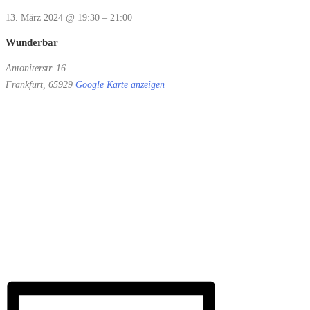
13. März 2024
@
19:30
–
21:00
Wunderbar
Antoniterstr. 16
Frankfurt
,
65929
Google Karte anzeigen