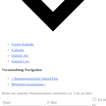
Google Kalender
iCalendar
Outlook 365
Outlook Live
Veranstaltung-Navigation
«
Hessenmeisterschaft Jugend/Elite
Mitgliederversammlung
»
Bleibe mit unserem Vereinsnewsletter informiert (ca. 2-4x im Jahr)
Ich ak
Name
E-Mail
die