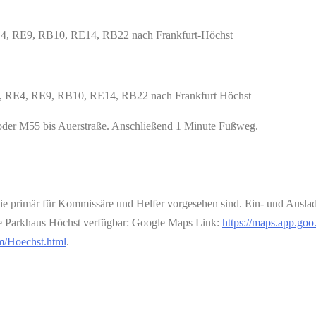
E4, RE9, RB10, RE14, RB22 nach Frankfurt-Höchst
S2, RE4, RE9, RB10, RE14, RB22 nach Frankfurt Höchst
oder M55 bis Auerstraße. Anschließend 1 Minute Fußweg.
die primär für Kommissäre und Helfer vorgesehen sind. Ein- und Auslad
ge Parkhaus Höchst verfügbar: Google Maps Link:
https://maps.app.
em/Hoechst.html
.