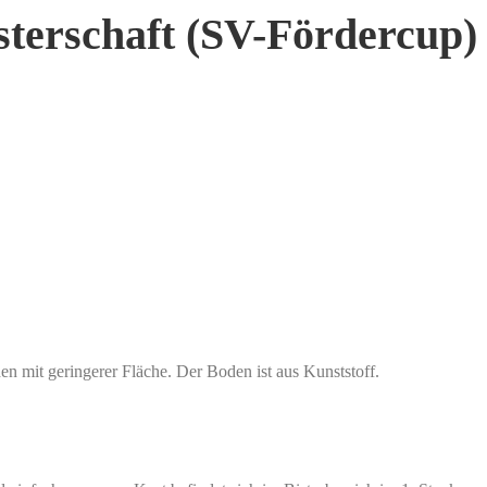
terschaft (SV-Fördercup)
Ergebnisliste
Programmheft
Startliste
Anschreiben
Ausschreibung ↗
n mit geringerer Fläche. Der Boden ist aus Kunststoff.