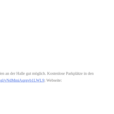
en an der Halle gut möglich. Kostenlose Parkplätze in den
goo.gl/vNdMmiAqrgvb1LWL9
; Webseite: