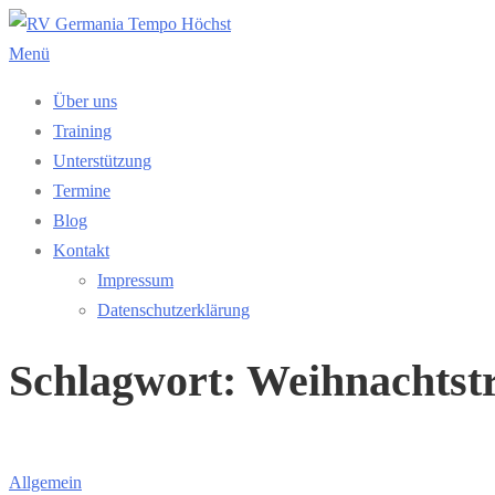
Zum
Inhalt
Menü
springen
Über uns
Training
Unterstützung
Termine
Blog
Kontakt
Impressum
Datenschutzerklärung
Schlagwort:
Weihnachtstr
Allgemein